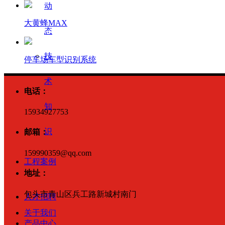
动
大黄蜂MAX
态
技
停车场车型识别系统
术
电话：
知
15934927753
识
邮箱：
159990359@qq.com
工程案例
地址：
包头市青山区兵工路新城村南门
人才招聘
关于我们
产品中心