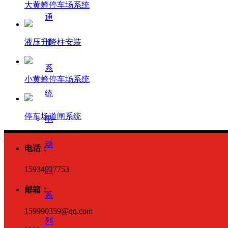
大黄蜂停车场系统
通
液压升降柱安装
道
系
小黄蜂停车场系统
统
停车场道闸系统
电
动
电话：
15934927753
门
邮箱：
系
159990359@qq.com
列