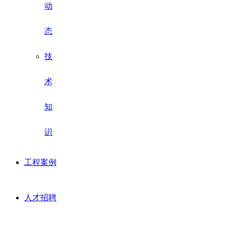
动
态
技
术
知
识
工程案例
人才招聘