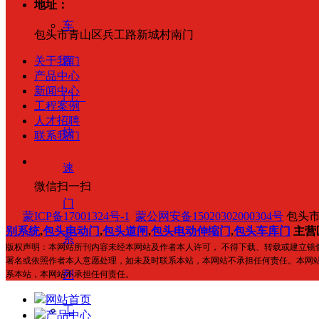
地址：
车
包头市青山区兵工路新城村南门
库
关于我们
产品中心
新闻中心
门、
工程案例
人才招聘
快
联系我们
速
微信扫一扫
门
蒙ICP备17001324号-1
蒙公网安备15020302000304号
包头
别系统
,
包头电动门
,
包头道闸
,
包头电动伸缩门
,
包头车库门
主营
系
版权声明：本网站所刊内容未经本网站及作者本人许可， 不得下载、转载或建立
署名或依照作者本人意愿处理，如未及时联系本站，本网站不承担任何责任。本网
列
系本站，本网站不承担任何责任。
网站首页
工
产品中心