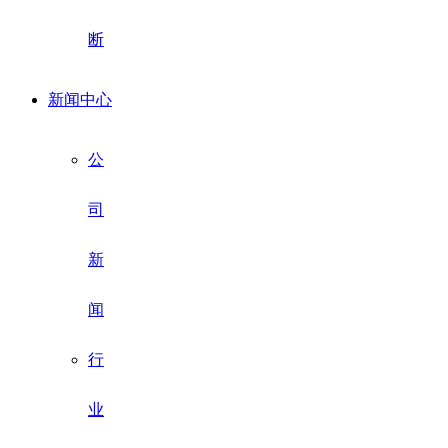
断
新闻中心
公
司
新
闻
行
业