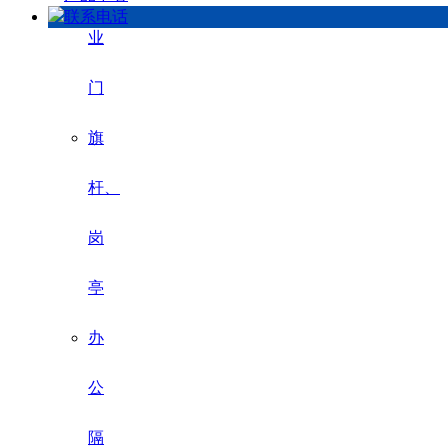
联系电话
业
门
旗
杆、
岗
亭
办
公
隔