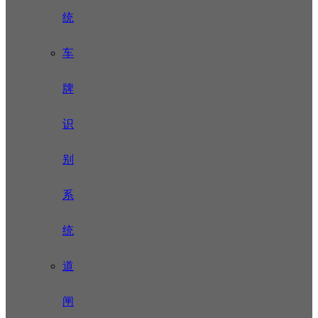
统
车
牌
识
别
系
统
道
闸