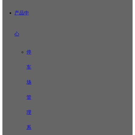
产品中
心
停
车
场
管
理
系