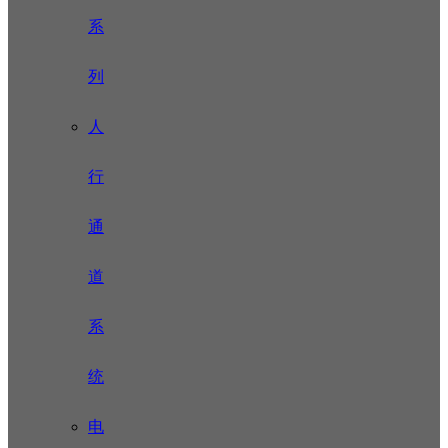
系
列
人
行
通
道
系
统
电