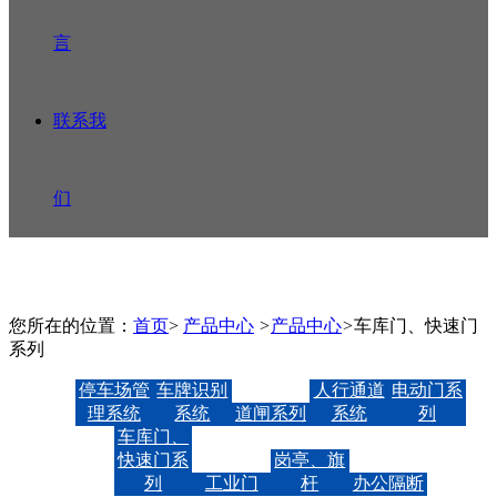
言
联系我
们
您所在的位置：
首页
>
产品中心
>
产品中心
>
车库门、快速门
系列
停车场管
车牌识别
人行通道
电动门系
理系统
系统
道闸系列
系统
列
车库门、
快速门系
岗亭、旗
列
工业门
杆
办公隔断