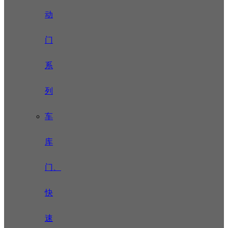
动
门
系
列
车
库
门、
快
速