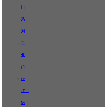
门
系
列
工
业
门
旗
杆、
岗