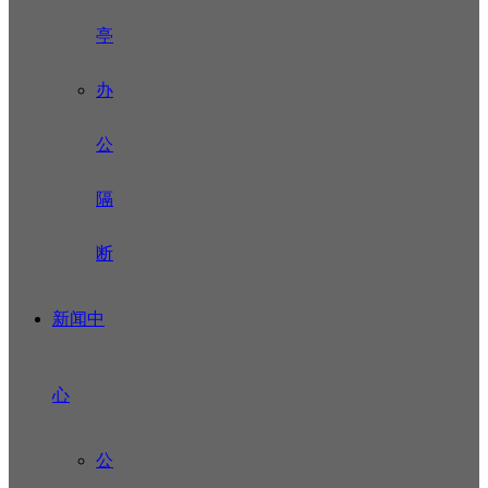
亭
办
公
隔
断
新闻中
心
公