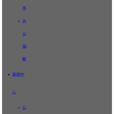
亭
办
公
隔
断
新闻中
心
公