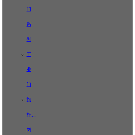
门
系
列
工
业
门
旗
杆、
岗