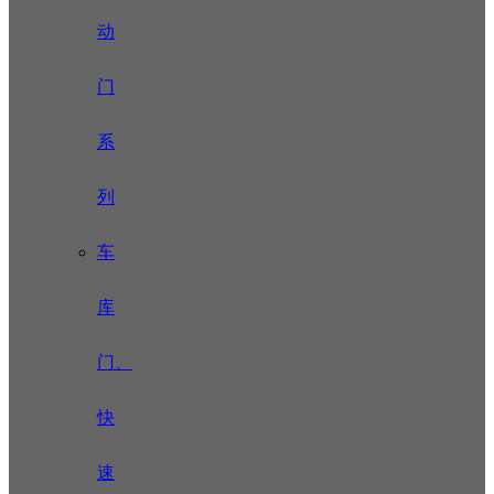
动
门
系
列
车
库
门、
快
速