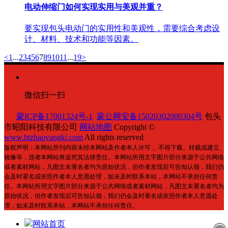
电动伸缩门如何实现实用与美观并重？
要实现包头电动门的实用性和美观性，需要综合考虑设
计、材料、技术和功能等因素。
<
1
...
2
3
4
5
6
7
8
9
10
11
...
19
>
微信扫一扫
蒙ICP备17001324号-1
蒙公网安备15020302000304号
包头
市昭阳科技有限公司
网站地图
Copyright ©
www.btzhaoyangkj.com
All rights reserved
版权声明：本网站所刊内容未经本网站及作者本人许可， 不得下载、转载或建立
镜像等，违者本网站将追究其法律责任。本网站所用文字图片部分来源于公共网络
或者素材网站，凡图文未署名者均为原始状况，但作者发现后可告知认领，我们仍
会及时署名或依照作者本人意愿处理，如未及时联系本站，本网站不承担任何责
任。本网站所用文字图片部分来源于公共网络或者素材网站，凡图文未署名者均为
原始状况，但作者发现后可告知认领，我们仍会及时署名或依照作者本人意愿处
理，如未及时联系本站，本网站不承担任何责任。
网站首页