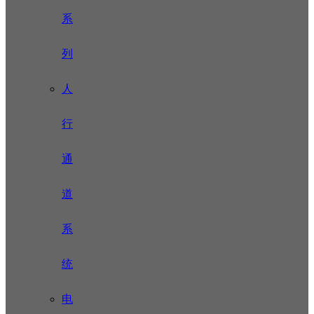
系
列
人
行
通
道
系
统
电