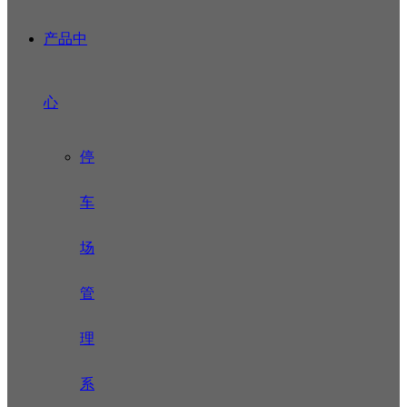
产品中
心
停
车
场
管
理
系